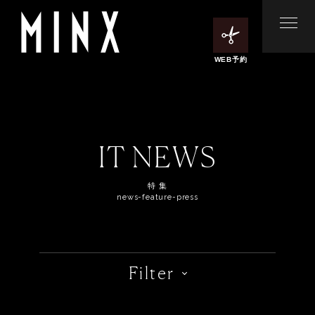
WEB予約
IT NEWS
特 集
news-feature-press
Filter