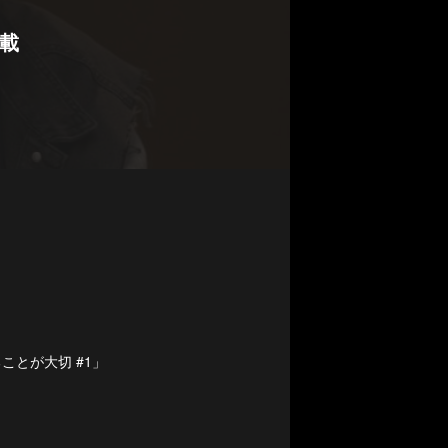
載
とが大切 #1」