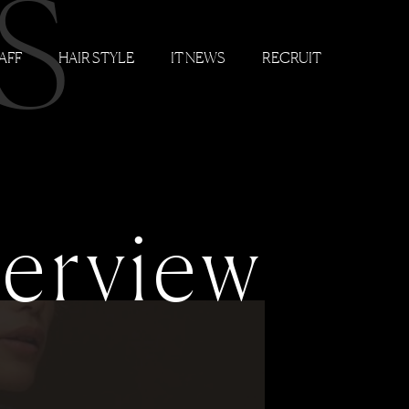
S
AFF
HAIR STYLE
IT NEWS
RECRUIT
terview