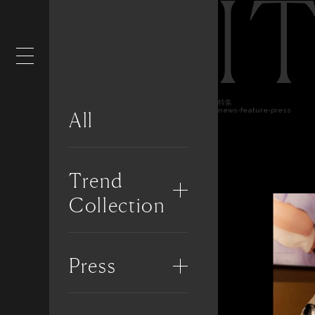
I
特集
news-feature-press
All
Trend
Collection
Press