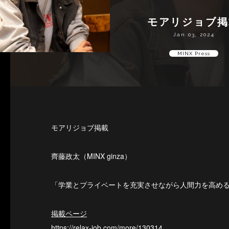
モアリジョブ掲
Jan 03, 2024
MINX Press
モアリジョブ掲載
齊藤政太（MINX ginza）
「学業とプライベートを充実させながら人間力を高めるこ
掲載ページ
https://relax-job.com/more/130314