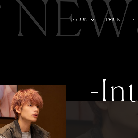
T NEW
SALON
PRICE
ST
-In