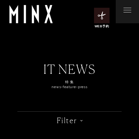
WEB予約
IT NEWS
特 集
news-feature-press
Filter