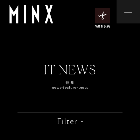
WEB予約
IT NEWS
特 集
news-feature-press
Filter