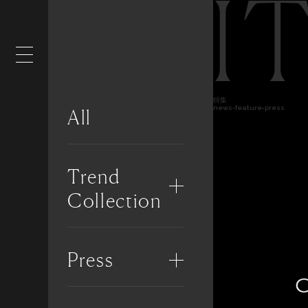
I
特集
news-feature-press
All
Trend
Collection
Press