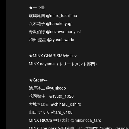
★一つ星
歳嶋建国 @minx_toshijima
八木花子 @hanako.yagi
野沢伯行 @nozawa_noriyuki
和田 流星 @ryusei_wada
★MINX CHARISMAサロン
MINX aoyama（トリートメント部門）
★Greaty∞
池戸裕二 @yujiikedo
花岡瑠斗 ＠ryuto_1026
大城ちはる ＠chiharu_oshiro
山口 アリサ @ars_0108
MINX RICCa 中野太郎 @minxricca_taro
MINX The pass 安田幸由 (メンズ部門) @minx_yasuda