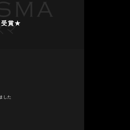
5受賞★
しました