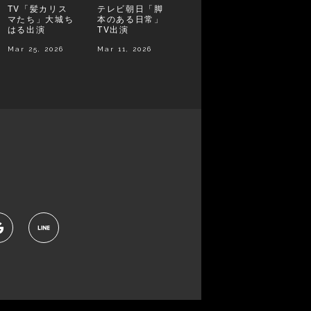
TV「髪カリス
テレビ朝日「脚
マたち」大城ち
本のある日常」
はる出演
TV出演
Mar 25, 2026
Mar 11, 2026