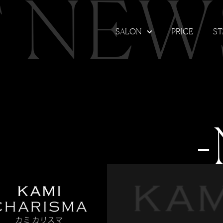
T NEW
SALON
PRICE
ST
-