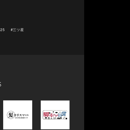
25
#三ツ星
s