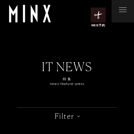
WEB予約
IT NEWS
特 集
news-feature-press
Filter