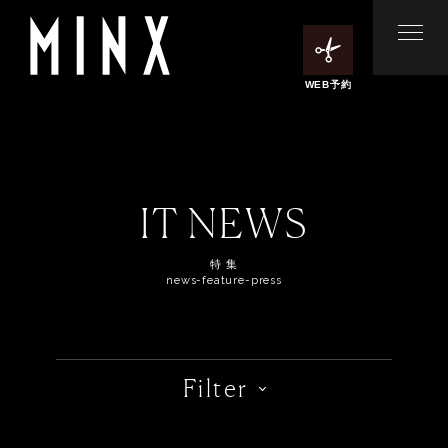
WEB予約
IT NEWS
特 集
news-feature-press
Filter