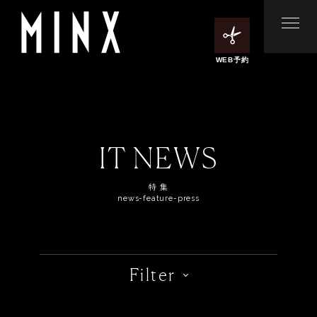
WEB予約
IT NEWS
特 集
news-feature-press
Filter