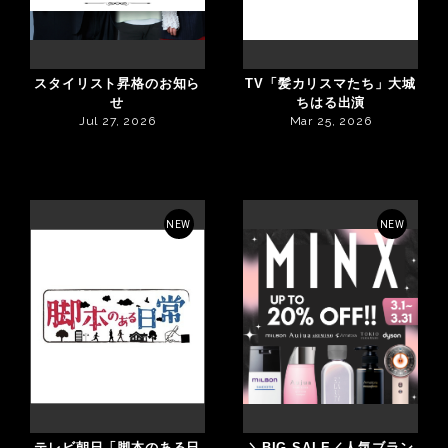
スタイリスト昇格のお知ら
TV「髪カリスマたち」大城
せ
ちはる出演
Jul 27, 2026
Mar 25, 2026
NEW
NEW
テレビ朝日「脚本のある日
＼BIG SALE／人気ブラン