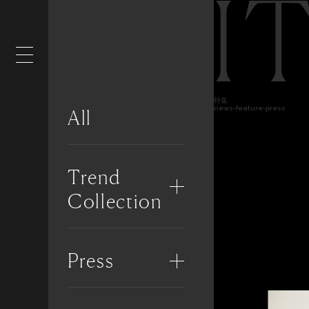
I
特集
news-feature-press
All
Trend
Collection
Press