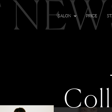
T NEW
SALON
PRICE
ST
Col