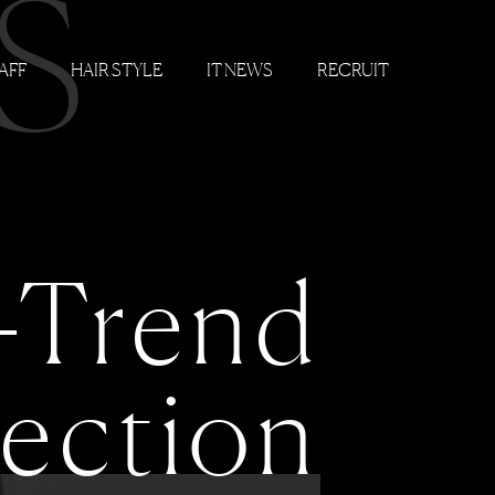
S
AFF
HAIR STYLE
IT NEWS
RECRUIT
-Trend
lection