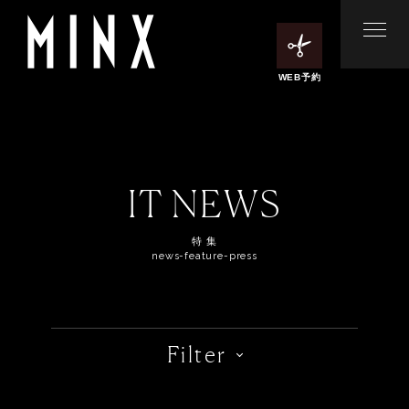
WEB予約
IT NEWS
特 集
news-feature-press
Filter