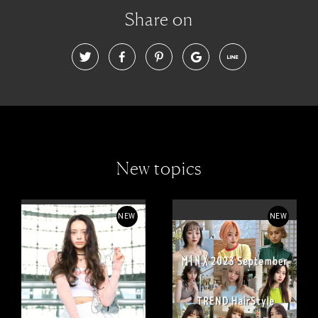
Share on
New topics
NEW
NEW