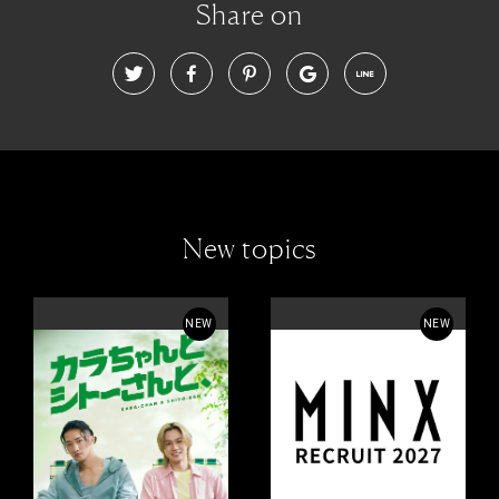
Share on
New topics
NEW
NEW