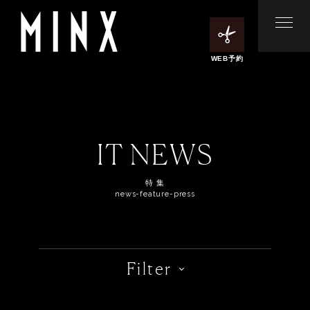
WEB予約
IT NEWS
特 集
news-feature-press
Filter