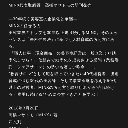
MINX代表取締役 高橋マサトモの新刊発売
―30年続く美容室の企業化と承継―
MINXの任せる力
美容業界のトップを30年以上走り続けるMINX。そのエッ
センスは「長所伸展法」に基づく人材育成の考え方にあ
る。
「職人仕事・現金商売」の美容室経営は一般企業より効
率化しづらく、仕組みで効率化を成功させる業態（業務委
託・シェアサロン）の勢いも著しい昨今……。
“教育サロン”として舵を取っていきたい40代経営者、後進
育成に悩む30代の美容師、そして事業承継を考える50代
以上の経営者。MINXの考え方と取り組みから“売れ続け
る・雇用し続ける”ために今すべきことを学ぶ！
2018年3月26日
高橋マサトモ（MINX）著
四六判