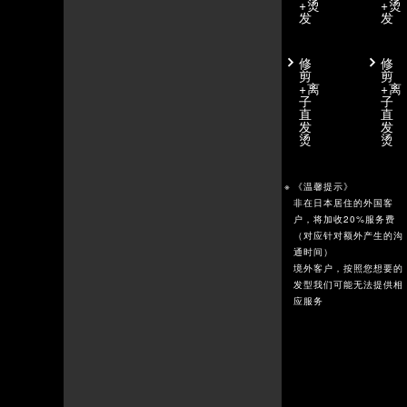
+烫
+烫
发
发
修
修
剪
剪
+离
+离
子
子
直
直
发
发
烫
烫
《温馨提示》
非在日本居住的外国客
户，将加收20%服务费
（对应针对额外产生的沟
通时间）
境外客户，按照您想要的
发型我们可能无法提供相
应服务