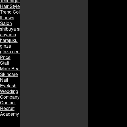
Technique
Hair Style
Trend Collection
It news
Salon
shibuya smart salon
aoyama
harajuku
ginza
ginza central
Price
Staff
More Beauty
Skincare
Nail
Eyelash
Wedding
Company
Contact
Recruit
Academy