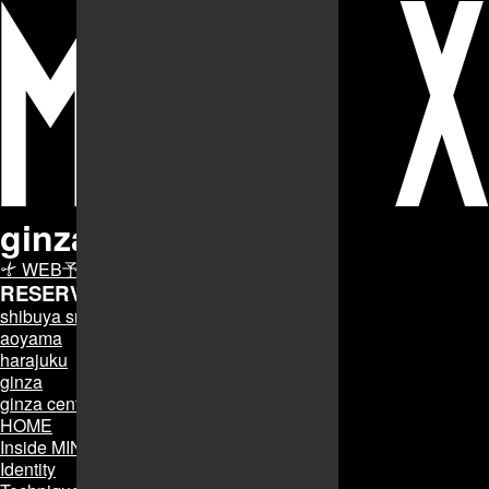
ginza
WEB予約
RESERVE
MINXの予約はこちら
shibuya smart salon
aoyama
harajuku
ginza
ginza central
HOME
Inside MINX
Identity