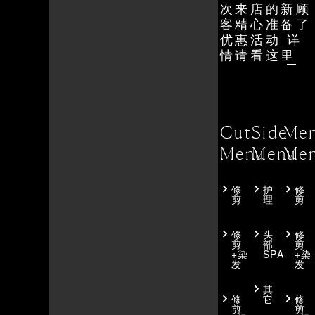
次来店的新顾
客精心准备了
优惠活动
详
情请看这里
Cut
Side
Men
Menu
Menu
Me
修
护
修
剪
理
剪
修
头
修
剪
部
剪
+染
SPA
+染
发
发
其
修
它
修
剪
剪