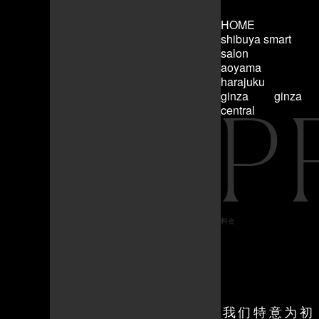
HOME
shibuya smart
salon
aoyama
harajuku
ginza
ginza
P
central
料金
我们特意为初