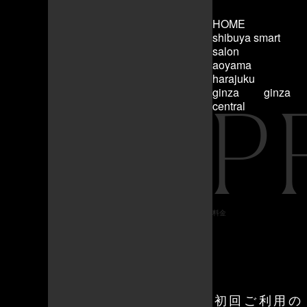
HOME
shibuya smart
salon
aoyama
harajuku
ginza
ginza
P
central
料金
初回ご利用の