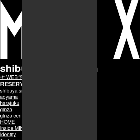
shibuya smart salon
WEB予約
RESERVE
MINXの予約はこちら
shibuya smart salon
aoyama
harajuku
ginza
ginza central
HOME
Inside MINX
Identity