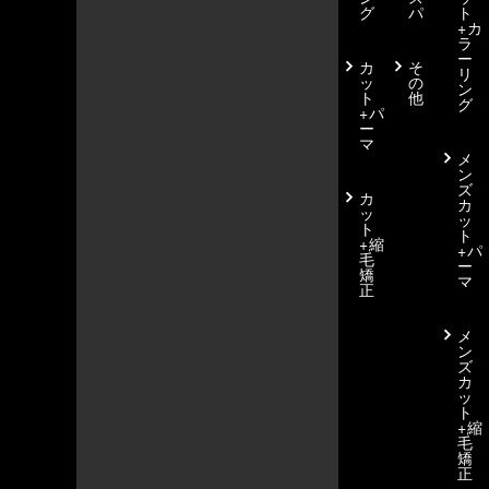
グ
パ
ト
+カ
ラ
ー
カ
そ
リ
ッ
の
ン
ト
他
グ
+パ
ー
マ
メ
ン
ズ
カ
カ
ッ
ッ
ト
ト
+縮
+パ
毛
ー
矯
マ
正
メ
ン
ズ
カ
ッ
ト
+縮
毛
矯
正