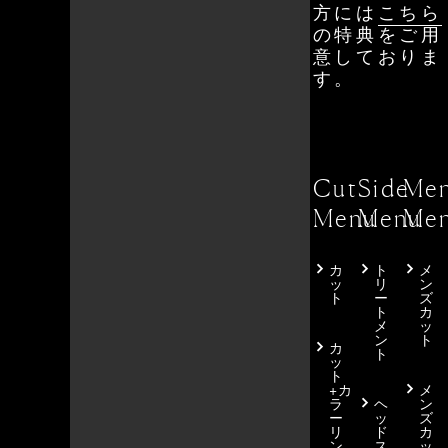
方には
こちら
の特典をご用
意しておりま
す。
Cut
Side
Men
Menu
Menu
Me
カ
ト
メ
ッ
リ
ン
ト
ー
ズ
ト
カ
メ
ッ
ン
ト
カ
ト
ッ
ト
+カ
メ
ラ
ヘ
ン
ー
ッ
ズ
リ
ド
カ
ン
ス
ッ