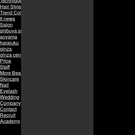
Technique
Hair Style
Trend Collection
It news
Salon
shibuya smart salon
aoyama
harajuku
ginza
ginza central
Price
Staff
More Beauty
Skincare
Nail
Eyelash
Wedding
Company
Contact
Recruit
Academy