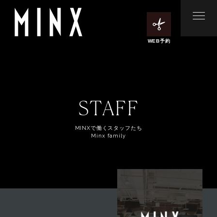
WEB予約
STAFF
MINXで働くスタッフたち
Minx family