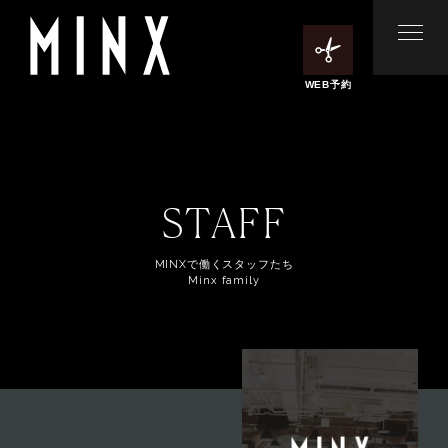
WEB予約
STAFF
MINXで働くスタッフたち
Minx family