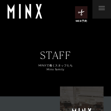
WEB予約
STAFF
MINXで働くスタッフたち
Minx family