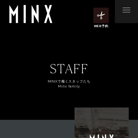
WEB予約
STAFF
MINXで働くスタッフたち
Minx family