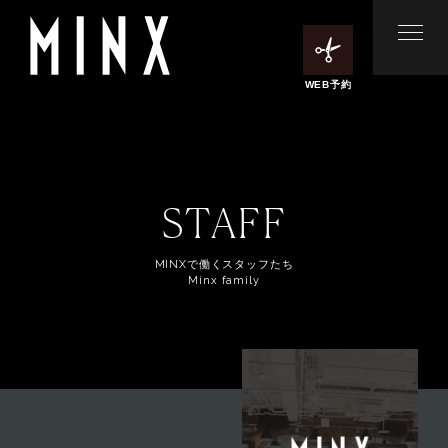
WEB予約
STAFF
MINXで働くスタッフたち
Minx family