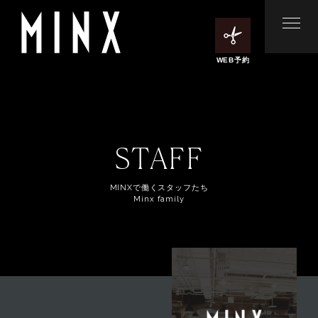
WEB予約
STAFF
MINXで働くスタッフたち
Minx family