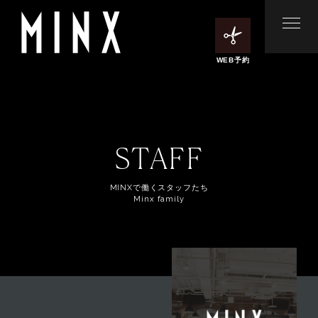
WEB予約
STAFF
MINXで働くスタッフたち
Minx family