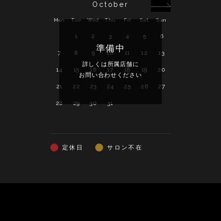
October
Mon
Tue
Wed
Thu
Fri
Sat
Sun
Mon
Tue
Wed
1
2
3
4
5
6
準備中
7
8
9
10
11
12
13
4
5
6
詳しくは所属店舗に
詳し
14
15
16
17
18
19
20
11
12
13
お問い合わせください
お問い
21
22
23
24
25
26
27
18
19
20
28
29
30
31
25
26
27
定休日
サロン不在