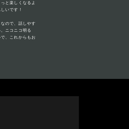
ょっと楽しくなるよ
れしいです！
きなので、話しやす
い。ニコニコ明る
ルで、これからもお
Tue
Wed
Thu
Fri
Sat
Sun
Mon
Tue
Wed
Thu
Fri
Sat
Sun