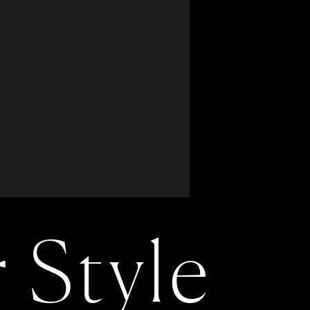
1
2
1
2
4
5
6
7
8
9
3
4
5
6
7
8
9
11
12
13
14
15
16
10
11
12
13
14
15
16
18
19
20
21
22
23
17
18
19
20
21
22
23
25
26
27
28
24
25
26
27
28
29
30
31
r Style