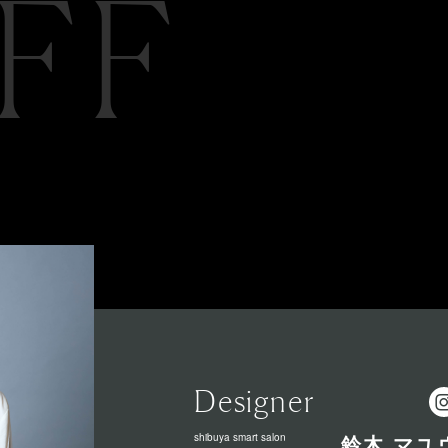
FF
Designer
shibuya smart salon
鈴木 マユ