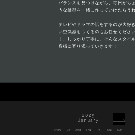
バランスを見つけながら、毎日がち
うな髪型を一緒に作っていけたらう
テレビやドラマの話をするのが大好
い空気感をつくるのもお任せくださ
く、しっかり丁寧に。そんなスタイ
客様に寄り添っていきます！
2025
January
Mon
Tue
Wed
Thu
Fri
Sat
Sun
Mon