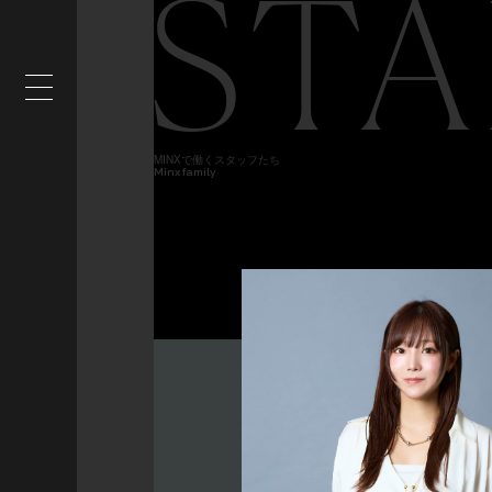
STA
MINXで働くスタッフたち
Minx family