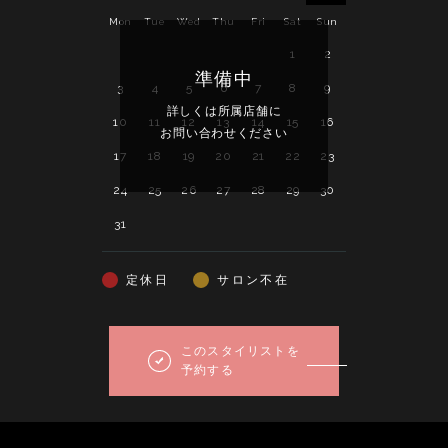
Mon
Tue
Wed
Thu
Fri
Sat
Sun
Mon
Tue
Wed
1
2
1
2
準備中
3
4
5
6
7
8
9
7
8
9
詳しくは所属店舗に
詳し
10
11
12
13
14
15
16
14
15
16
お問い合わせください
お問い
17
18
19
20
21
22
23
21
22
23
24
25
26
27
28
29
30
28
29
30
31
定休日
サロン不在
このスタイリストを
予約する