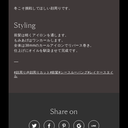
冬こそ挑戦してほしい顔周りです。
Styling
前髪は軽くアイロンを通します。
もみあげはワンカールします。
全体は38mmのカールアイロンでリバース巻き。
仕上げにオイルを馴染ませて完成です。
#顔周り@顔周りカット#前髪#シースルーバング#レイヤースタイ
ル
Share on