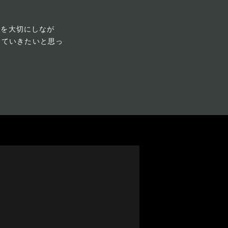
感性を大切にしなが
していきたいと思っ
Tue
Wed
Thu
Fri
Sat
Sun
Mon
Tue
Wed
Thu
Fri
Sat
Sun
1
2
3
4
5
6
1
2
3
4
準備中