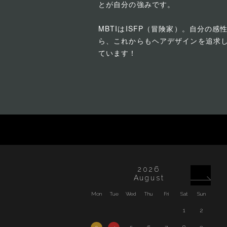
とが自分の強みです。
MBTIはISFP（冒険家）。自分の
ら、これからもヘアデザインを追求
ています！
2026
August
Mon
Tue
Wed
Thu
Fri
Sat
Sun
Mon
1
2