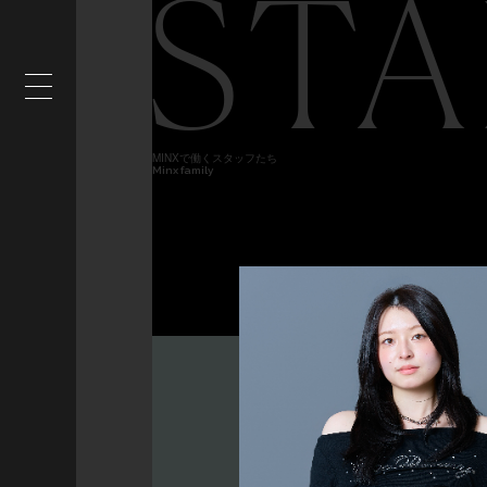
STA
MINXで働くスタッフたち
Minx family