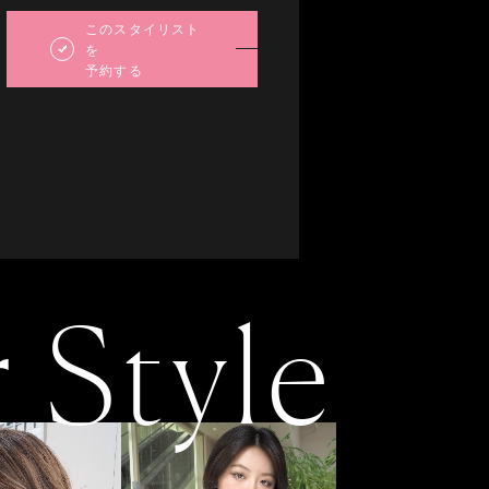
8
9
10
11
12
13
5
6
7
8
9
10
11
詳しくは所属店舗に
このスタイリスト
15
16
17
18
19
20
12
13
14
15
16
17
18
を
お問い合わせください
予約する
22
23
24
25
26
27
19
20
21
22
23
24
25
29
30
26
27
28
29
30
31
r Style