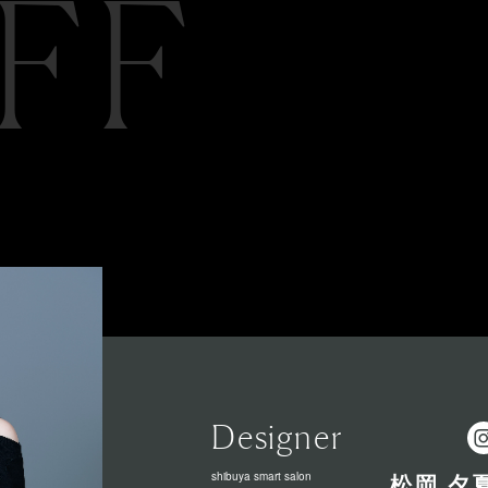
FF
Designer
shibuya smart salon
松岡 夕