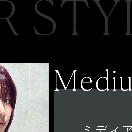
R STY
Medi
ミディ