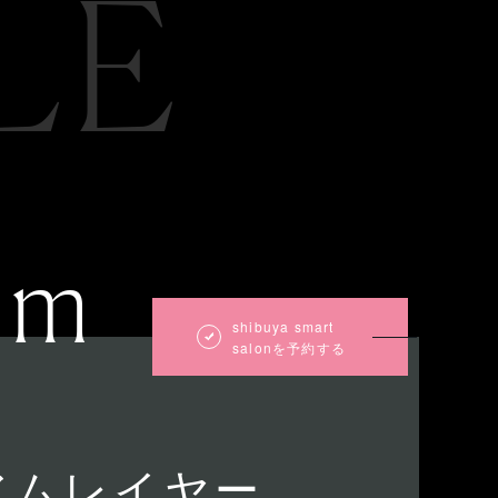
LE
um
shibuya smart
salonを予約する
アムレイヤー