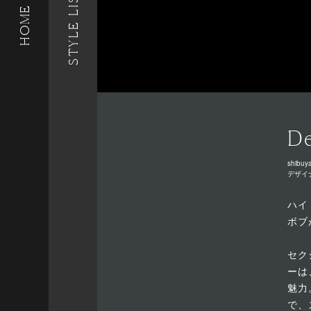
STYLE LIST
HOME
De
shibuya
デザイ
ハイ
ボブ
セク
ーは
魅力
で、