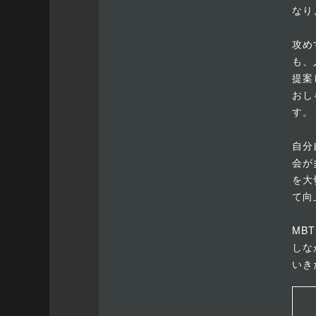
なり
攻め
も、
提案
おし
す。
自分
会が
を大
て向
MB
しな
いき