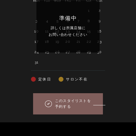
Mon
Tue
Wed
Thu
Fri
Sat
Sun
Mon
Tue
Wed
1
2
1
2
準備中
3
4
5
6
7
8
9
7
8
9
詳しくは所属店舗に
詳し
10
11
12
13
14
15
16
14
15
16
お問い合わせください
お問い
17
18
19
20
21
22
23
21
22
23
24
25
26
27
28
29
30
28
29
30
31
定休日
サロン不在
このスタイリストを
予約する