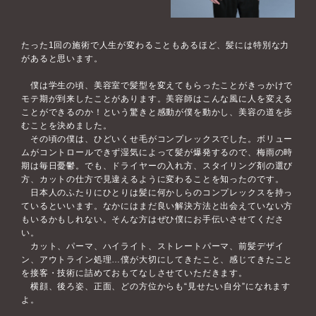
たった1回の施術で人生が変わることもあるほど、髪には特別な力
があると思います。
僕は学生の頃、美容室で髪型を変えてもらったことがきっかけで
モテ期が到来したことがあります。美容師はこんな風に人を変える
ことができるのか！という驚きと感動が僕を動かし、美容の道を歩
むことを決めました。
その頃の僕は、ひどいくせ毛がコンプレックスでした。ボリュー
ムがコントロールできず湿気によって髪が爆発するので、梅雨の時
期は毎日憂鬱。でも、ドライヤーの入れ方、スタイリング剤の選び
方、カットの仕方で見違えるように変わることを知ったのです。
日本人のふたりにひとりは髪に何かしらのコンプレックスを持っ
ているといいます。なかにはまだ良い解決方法と出会えていない方
もいるかもしれない。そんな方はぜひ僕にお手伝いさせてくださ
い。
カット、パーマ、ハイライト、ストレートパーマ、前髪デザイ
ン、アウトライン処理…僕が大切にしてきたこと、感じてきたこと
を接客・技術に詰めておもてなしさせていただきます。
横顔、後ろ姿、正面、どの方位からも“見せたい自分”になれます
よ。