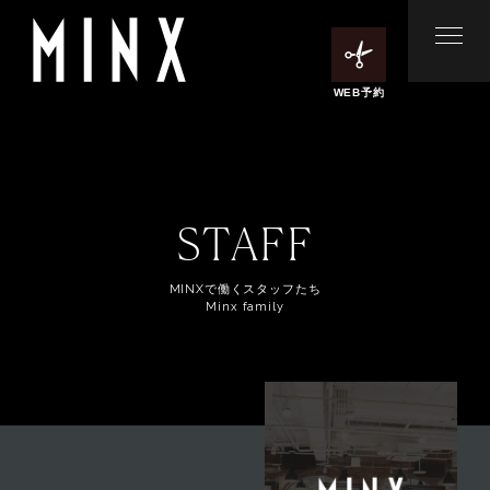
WEB予約
STAFF
MINXで働くスタッフたち
Minx family