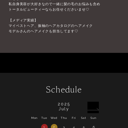
私自身美容が大好きなので一緒に髪の毛のお悩みも含め
トータルビューティーならお任せくださいませ♡
【メディア実績】
マイベストヘア、振袖のヘアカタログのヘアメイク
モデルさんのヘアメイクも担当してます♡
Schedule
2025
July
Mon
Tue
Wed
Thu
Fri
Sat
Sun
Mon
Tue
Wed
1
2
3
4
5
6