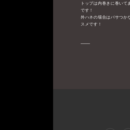
トップは内巻きに巻いて
です！
外ハネの場合はパサつか
スメです！