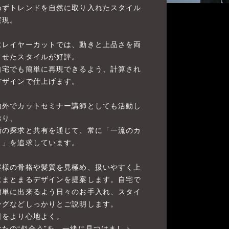
わずトレンドを自然に取り入れたスタイル
実現。
にレイヤーカットでは、動きと上品さを両
させたスタイルが好評。
自宅でも簡単に再現できるよう、計算され
デザインで仕上げます。
内外でカットセミナー講師としても活動し
おり、
術の探求と共有を通じて、常に「一流のカ
ト」を追求しています。
客様の骨格や髪質を見極め、扱いやすく上
にまとまるデザインを提案します。自宅で
簡単に出来るよう日々のお手入れ、スタイ
ングなどしっかりとご説明します。
日をより心地よく。
なたの“似合う”を、一緒に見つけましょ