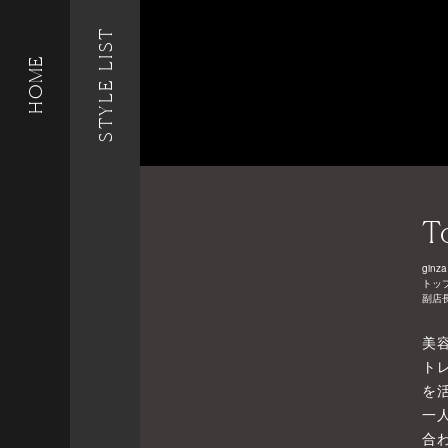
STYLE LIST
HOME
T
ginza
トッ
副店
美
ト
を
一
合