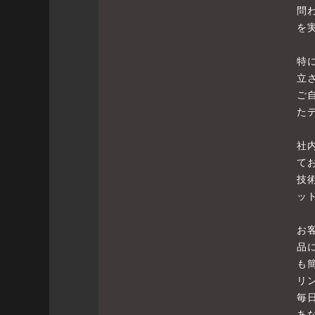
問
を
特
立
ご
た
社
て
技
ッ
お
品
も
リ
毎
あ