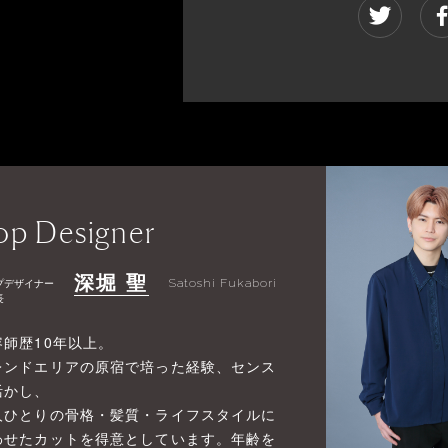
op Designer
深堀 聖
プデザイナー
Satoshi Fukabori
長
容師歴10年以上。
レンドエリアの原宿で培った経験、センス
活かし、
人ひとりの骨格・髪質・ライフスタイルに
わせたカットを得意としています。年齢を