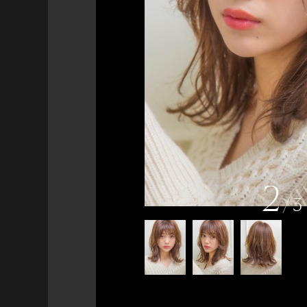
2
/
3