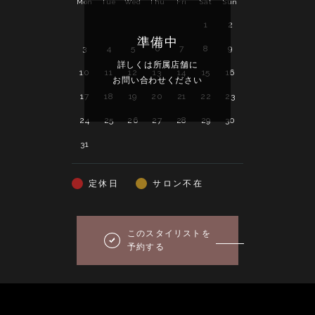
Mon
Tue
Wed
Thu
Fri
Sat
Sun
Mon
Tue
Wed
1
2
1
2
準備中
3
4
5
6
7
8
9
7
8
9
詳しくは所属店舗に
詳し
10
11
12
13
14
15
16
14
15
16
お問い合わせください
お問い
17
18
19
20
21
22
23
21
22
23
24
25
26
27
28
29
30
28
29
30
31
定休日
サロン不在
このスタイリストを
予約する