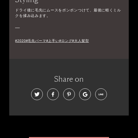
ドライ後に毛先にムースをポンポンつけて、最後に軽くミル
クを揉み込みます。
#2020#毛先パーマ#上手い#ロング#大人髪型
Share on