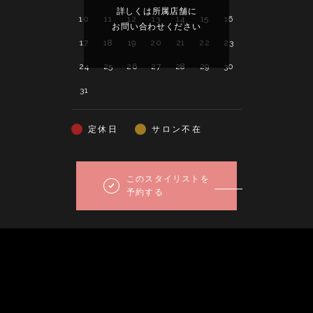
詳しくは所属店舗に
詳し
10
11
12
13
14
15
16
14
15
16
お問い合わせください
お問い
17
18
19
20
21
22
23
21
22
23
24
25
26
27
28
29
30
28
29
30
31
定休日
サロン不在
このスタイリストを
予約する