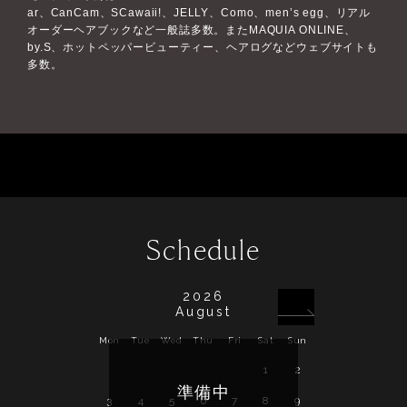
ar、CanCam、SCawaii!、JELLY、Como、men’s egg、リアル
オーダーヘアブックなど一般誌多数。またMAQUIA ONLINE、
by.S、ホットペッパービューティー、ヘアログなどウェブサイトも
多数。
Schedule
2026
August
Mon
Tue
Wed
Thu
Fri
Sat
Sun
Mon
Tue
Wed
1
2
1
2
準備中
3
4
5
6
7
8
9
7
8
9