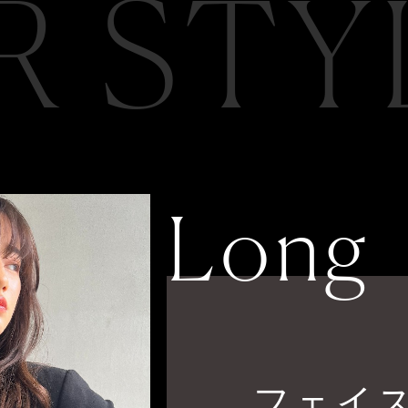
R STY
Long
フェイ