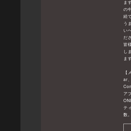
ま
の
続
う
い
だ
皆
し
ま
【
ar
Co
ア
ON
テ
数