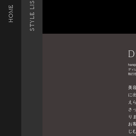
STYLE LIST
HOME
D
haraj
ディ
執行
美
に
え
さ
り
お
じ