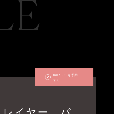
LE
harajukuを予約
する
スレイヤー パ