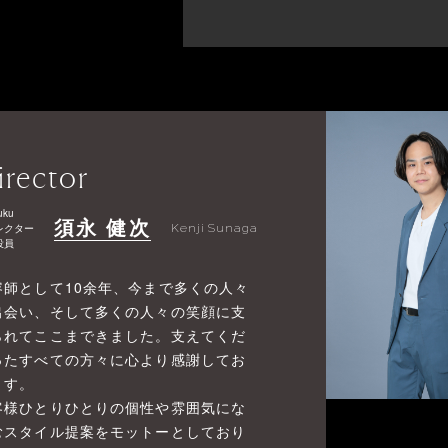
irector
uku
須永 健次
レクター
Kenji Sunaga
役員
容師として10余年、今まで多くの人々
出会い、そして多くの人々の笑顔に支
られてここまできました。支えてくだ
ったすべての方々に心より感謝してお
ます。
客様ひとりひとりの個性や雰囲気にな
むスタイル提案をモットーとしており