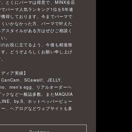
す。とくにパーマは得意で、MINX全店
中でパーマ人気ランキング1位を5年連
で獲得しております。今までパーマで
まくいかなかった方、パーマで叶えた
ヘアスタイルがある方はぜひご相談く
さい。
様のお役に立てるよう、今後も精進致
ます。どうぞよろしくお願い申し上げ
す。
メディア実績】
、CanCam、SCawaii!、JELLY、
mo、men’s egg、リアルオーダーヘ
ブックなど一般誌多数。またMAQUIA
LINE、by.S、ホットペッパービュー
ィー、ヘアログなどウェブサイトも多
。
Read more