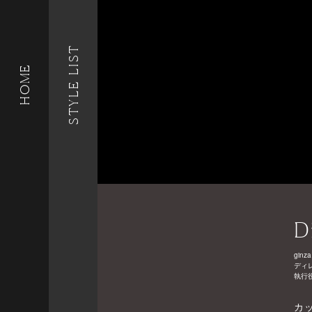
STYLE LIST
HOME
D
ginza
ディ
執行
カ