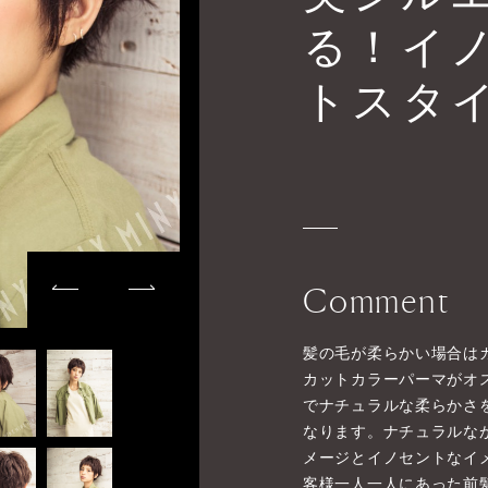
る！イ
トスタ
Comment
髪の毛が柔らかい場合は
カットカラーパーマがオ
でナチュラルな柔らかさ
なります。ナチュラルな
メージとイノセントなイ
客様一人一人にあった前