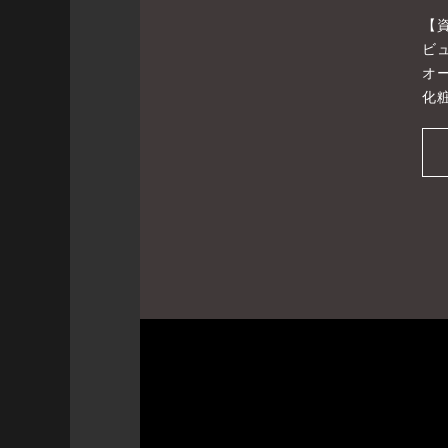
【
ビ
オ
化