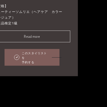
資格】
ューティーソムリエ（ヘアケア カラー
ージュア）
粧品検定1級
Read more
このスタイリスト
を
予約する