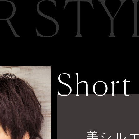
R STY
Short
美シル