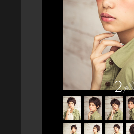
2
/
11