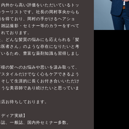
、内外から高い評価をいただいているトッ
カラーリストです。社長の岡村享央からも
頼を得ており、岡村の手がけるヘアショ
・雑誌撮影・セミナー等のカラーをすべて
されております。
た、どんな髪質の悩みにも応えられる「髪
お医者さん」のような存在になりたいと考
ているため、豊富な薬剤知識も習得しまし
。
客様の髪へのお悩みや思いを汲み取って、
アスタイルだけでなく心もケアできるよう
、そして生涯的に長くお付き合いいただけ
ような美容師であり続けたいと思っていま
。
来店お待ちしております。
メディア実績】
界誌、一般誌、国内外セミナー多数。