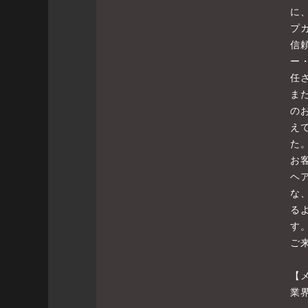
に
プ
信
ー
任
ま
の
え
た
お
ヘ
な
る
す
ご
【
業