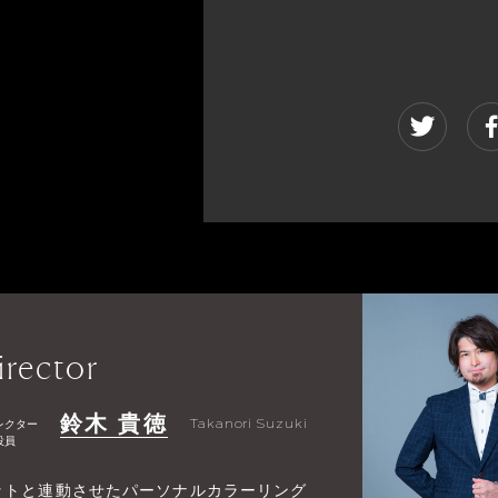
irector
鈴木 貴徳
レクター
Takanori Suzuki
役員
ットと連動させたパーソナルカラーリング