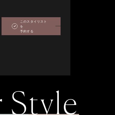
1
2
3
4
5
6
1
2
3
4
準備中
準備中
8
9
10
11
12
13
5
6
7
8
9
10
11
詳しくは所属店舗に
詳しくは所属店舗に
このスタイリスト
15
16
17
18
19
20
12
13
14
15
16
17
18
を
お問い合わせください
お問い合わせください
予約する
22
23
24
25
26
27
19
20
21
22
23
24
25
29
30
26
27
28
29
30
31
r Style