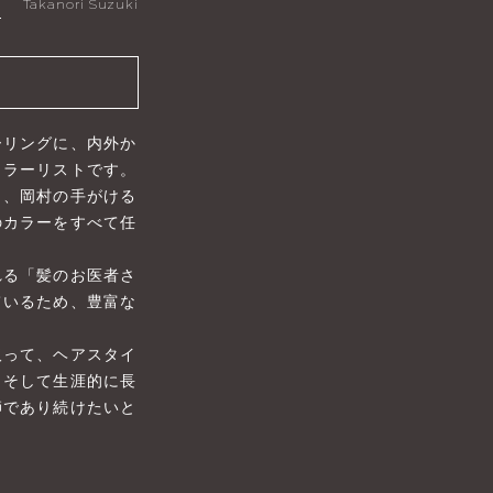
徳
Takanori Suzuki
ーリングに、内外か
カラーリストです。
り、岡村の手がける
のカラーをすべて任
れる「髪のお医者さ
ているため、豊富な
取って、ヘアスタイ
、そして生涯的に長
師であり続けたいと