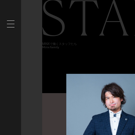
STA
MINXで働くスタッフたち
Minx family