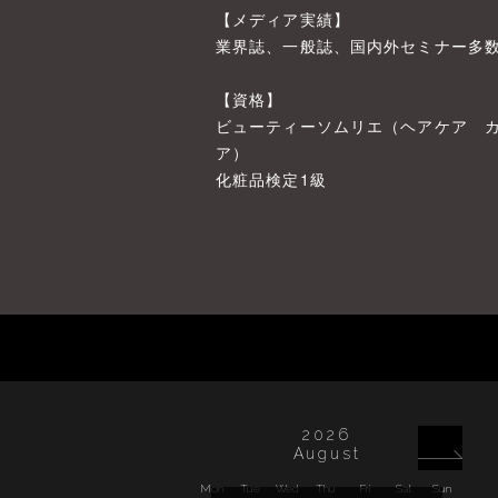
【メディア実績】
業界誌、一般誌、国内外セミナー多
【資格】
ビューティーソムリエ（ヘアケア 
ア）
化粧品検定1級
2026
August
Mon
Tue
Wed
Thu
Fri
Sat
Sun
Mon