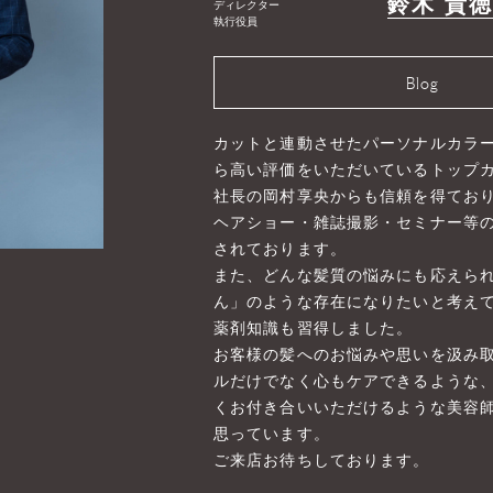
鈴木 貴
ディレクター
執行役員
Blog
カットと連動させたパーソナルカラ
ら高い評価をいただいているトップ
社長の岡村享央からも信頼を得てお
ヘアショー・雑誌撮影・セミナー等
されております。
また、どんな髪質の悩みにも応えら
ん」のような存在になりたいと考え
薬剤知識も習得しました。
お客様の髪へのお悩みや思いを汲み
ルだけでなく心もケアできるような
くお付き合いいただけるような美容
思っています。
ご来店お待ちしております。