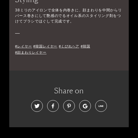
38ミリのアイロンで全体を内巻きに、顔まわりを中間からリ
バース巻きにして艶感のでるオイル系のスタイリング剤をつ
けてブラシでほぐして完成です。
#レイヤー
#韓国レイヤー
#くびれヘア
#韓国
#顔まわりレイヤー
Share on