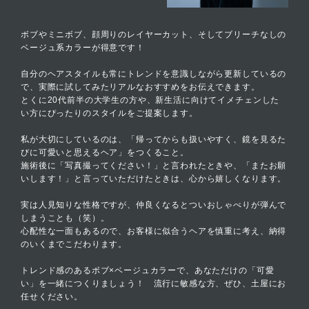
ボブやミニボブ、顔周りのレイヤーカット、そしてブリーチなしの
ベージュ系カラーが得意です！
自分のヘアスタイルも常にトレンドを意識しながら更新しているの
で、実際に試してみたリアルなおすすめをお伝えできます。
とくに20代前半の大学生の方や、新生活に向けてイメチェンした
い方にぴったりのスタイルをご提案します。
私が大切にしているのは、「帰ってからも扱いやすく、鏡を見るた
びに可愛いと思えるヘア」をつくること。
施術後に「写真撮ってください！」と言われたときや、「またお願
いします！」と言っていただけたときは、心から嬉しくなります。
実は人見知りな性格ですが、仲良くなるとついおしゃべりが弾んで
しまうことも（笑）。
心配性な一面もあるので、お客様に似合うヘアを慎重に考え、納得
のいくまでこだわります。
トレンド感のあるボブ×ベージュカラーで、あなただけの「可愛
い」を一緒につくりましょう！ 流行に敏感な方、ぜひ、土屋にお
任せください。