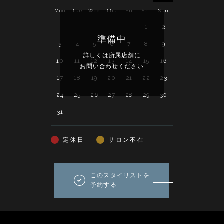
Mon
Tue
Wed
Thu
Fri
Sat
Sun
Mon
Tue
Wed
1
2
1
2
準備中
3
4
5
6
7
8
9
7
8
9
詳しくは所属店舗に
詳し
10
11
12
13
14
15
16
14
15
16
お問い合わせください
お問い
17
18
19
20
21
22
23
21
22
23
24
25
26
27
28
29
30
28
29
30
31
定休日
サロン不在
このスタイリストを
予約する