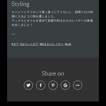
Styling
ストレートアイロンで真っ直ぐにアイロンし、顔周りだけ内
側に入るように熱を通しました。
ワックスとオイルを混ぜて前髪や顔まわりのレイヤーの束感
を出しました！
#ボブ
#ぱつっとボブ
#顔まわりレイヤー
#bob
Share on