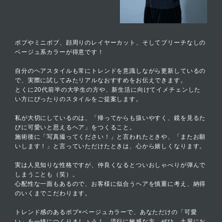
ボブやミニボブ、顔周りのレイヤーカット、そしてブリーチなしの
ベージュ系カラーが得意です！
自分のヘアスタイルも常にトレンドを意識しながら更新しているの
で、実際に試してみたリアルなおすすめをお伝えできます。
とくに20代前半の大学生の方や、新生活に向けてイメチェンした
い方にぴったりのスタイルをご提案します。
私が大切にしているのは、「帰ってからも扱いやすく、鏡を見るた
びに可愛いと思えるヘア」をつくること。
施術後に「写真撮ってください！」と言われたときや、「またお願
いします！」と言っていただけたときは、心から嬉しくなります。
実は人見知りな性格ですが、仲良くなるとついおしゃべりが弾んで
しまうことも（笑）。
心配性な一面もあるので、お客様に似合うヘアを慎重に考え、納得
のいくまでこだわります。
トレンド感のあるボブ×ベージュカラーで、あなただけの「可愛
い」を一緒につくりましょう！ 流行に敏感な方、ぜひ、土屋にお