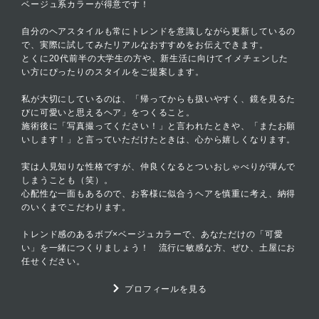
ベージュ系カラーが得意です！
自分のヘアスタイルも常にトレンドを意識しながら更新しているの
で、実際に試してみたリアルなおすすめをお伝えできます。
とくに20代前半の大学生の方や、新生活に向けてイメチェンした
い方にぴったりのスタイルをご提案します。
私が大切にしているのは、「帰ってからも扱いやすく、鏡を見るた
びに可愛いと思えるヘア」をつくること。
施術後に「写真撮ってください！」と言われたときや、「またお願
いします！」と言っていただけたときは、心から嬉しくなります。
実は人見知りな性格ですが、仲良くなるとついおしゃべりが弾んで
しまうことも（笑）。
心配性な一面もあるので、お客様に似合うヘアを慎重に考え、納得
のいくまでこだわります。
トレンド感のあるボブ×ベージュカラーで、あなただけの「可愛
い」を一緒につくりましょう！ 流行に敏感な方、ぜひ、土屋にお
任せください。
プロフィールを見る