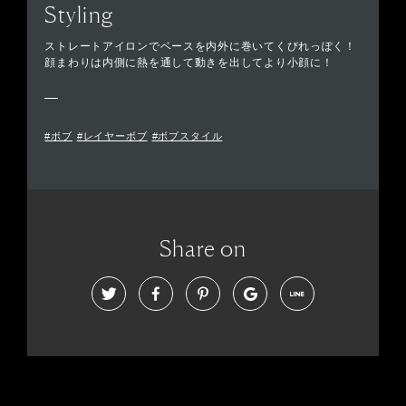
Styling
ストレートアイロンでベースを内外に巻いてくびれっぽく！
顔まわりは内側に熱を通して動きを出してより小顔に！
#ボブ
#レイヤーボブ
#ボブスタイル
Share on