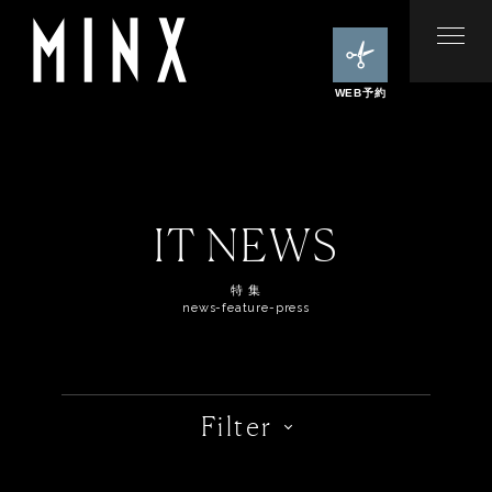
WEB予約
IT NEWS
特 集
news-feature-press
Filter