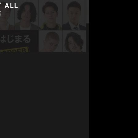
 ALL
E