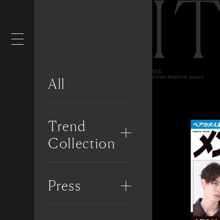
I
特集
news-feature-press
All
Trend
Collection
Press