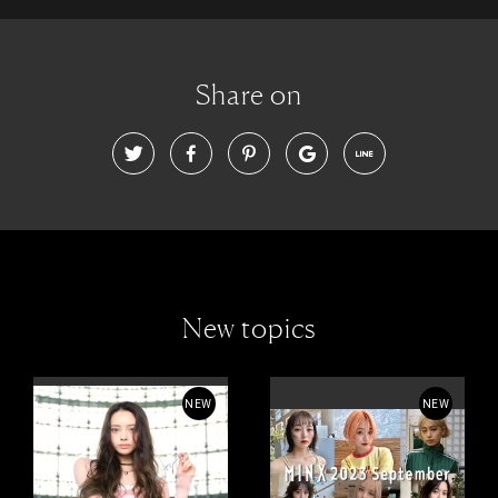
Share on
New topics
NEW
NEW