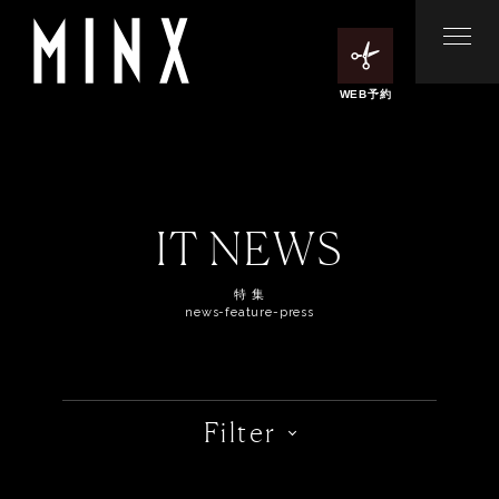
WEB予約
IT NEWS
特 集
news-feature-press
Filter