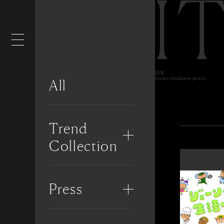
I
特集
news-feature-press
All
Trend
Collection
Press