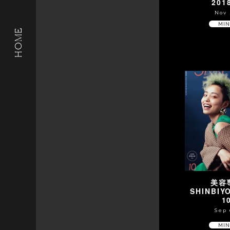
201
Nov 
MIN
HOME
美容
SHINBI
1
Sep 
MIN