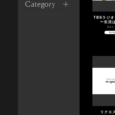
Category
TBSラジ
ー生活
Dec 
MIN
リクエ