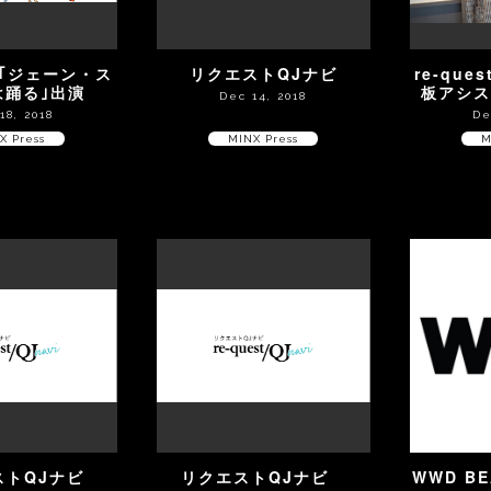
オ｢ジェーン・ス
リクエストQJナビ
re-que
は踊る｣出演
板アシ
Dec 14, 2018
18, 2018
De
X Press
MINX Press
M
ストQJナビ
リクエストQJナビ
WWD BE