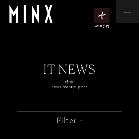
WEB予約
IT NEWS
特 集
news-feature-press
Filter