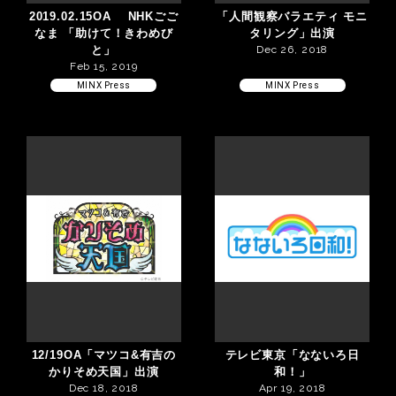
2019.02.15OA NHKごご
「人間観察バラエティ モニ
なま 「助けて！きわめび
タリング」出演
と」
Dec 26, 2018
Feb 15, 2019
MINX Press
MINX Press
12/19OA「マツコ&有吉の
テレビ東京「なないろ日
かりそめ天国」出演
和！」
Dec 18, 2018
Apr 19, 2018