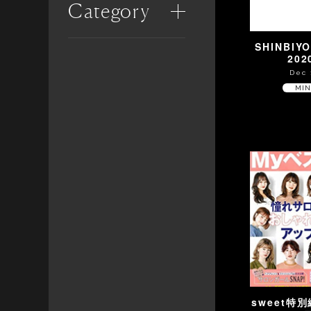
Category
SHINBIY
20
Dec 
MIN
sweet特