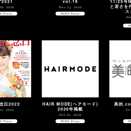
2021
vol.19
11/25号
と若さを
16, 2020
Nov 13, 2020
ス
X Press
MINX Press
No
M
念日2022
HAIR MODE(ヘアモード)
美的.c
2020年掲載
01, 2020
Se
Oct 01, 2020
X Press
MINX Press
M