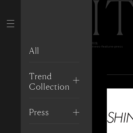
I
特集
news-feature-press
All
Trend
Collection
Press