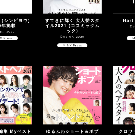
O (シンビヨウ)
すてきに輝く 大人髪スタ
Hart
20年掲載
イル2021 (コスミックム
De
ック)
15, 2020
Dec 07, 2020
X Press
M
MINX Press
別編集 Myベスト
ゆるふわショート＆ボブ
クロワッ