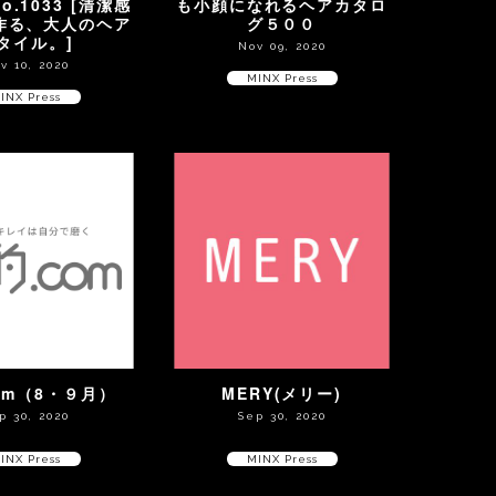
No.1033 [清潔感
も小顔になれるヘアカタロ
作る、大人のヘア
グ５００
タイル。]
Nov 09, 2020
v 10, 2020
MINX Press
INX Press
om（8・９月）
MERY(メリー)
p 30, 2020
Sep 30, 2020
INX Press
MINX Press